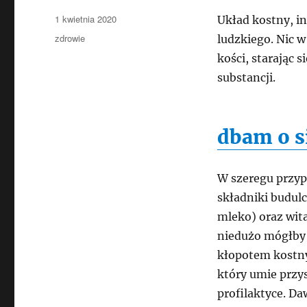
Data
1 kwietnia 2020
Układ kostny, in
publikacji
Kategorie
zdrowie
ludzkiego. Nic w
kości, starając 
substancji.
dbam o s
W szeregu przyp
składniki budulc
mleko) oraz wita
niedużo mógłby 
kłopotem kostny
który umie przy
profilaktyce. D