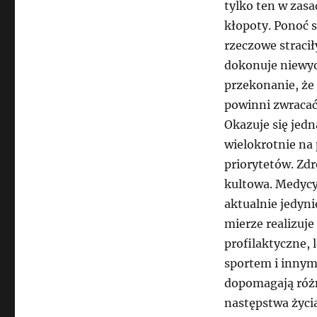
tylko ten w zasa
kłopoty. Ponoć 
rzeczowe stracił
dokonuje niewyo
przekonanie, że 
powinni zwracać
Okazuje się jedn
wielokrotnie na
priorytetów. Zdr
kultowa. Medycy
aktualnie jedyn
mierze realizuje
profilaktyczne, 
sportem i innym
dopomagają róż
następstwa życia