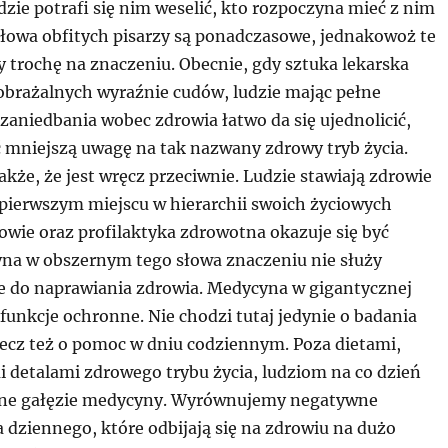
dzie potrafi się nim weselić, kto rozpoczyna mieć z nim
słowa obfitych pisarzy są ponadczasowe, jednakowoż te
y trochę na znaczeniu. Obecnie, gdy sztuka lekarska
brażalnych wyraźnie cudów, ludzie mając pełne
zaniedbania wobec zdrowia łatwo da się ujednolicić,
 mniejszą uwagę na tak nazwany zdrowy tryb życia.
akże, że jest wręcz przeciwnie. Ludzie stawiają zdrowie
 pierwszym miejscu w hierarchii swoich życiowych
owie oraz profilaktyka zdrowotna okazuje się być
na w obszernym tego słowa znaczeniu nie służy
ie do naprawiania zdrowia. Medycyna w gigantycznej
 funkcje ochronne. Nie chodzi tutaj jedynie o badania
lecz też o pomoc w dniu codziennym. Poza dietami,
i detalami zdrowego trybu życia, ludziom na co dzień
ne gałęzie medycyny. Wyrównujemy negatywne
 dziennego, które odbijają się na zdrowiu na dużo