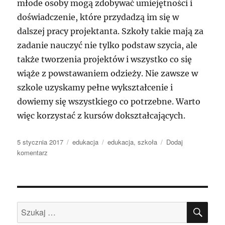
młode osoby mogą zdobywać umiejętności i
doświadczenie, które przydadzą im się w
dalszej pracy projektanta. Szkoły takie mają za
zadanie nauczyć nie tylko podstaw szycia, ale
także tworzenia projektów i wszystko co się
wiąże z powstawaniem odzieży. Nie zawsze w
szkole uzyskamy pełne wykształcenie i
dowiemy się wszystkiego co potrzebne. Warto
więc korzystać z kursów dokształcających.
Data
Kategorie
Tagi
5 stycznia 2017
edukacja
edukacja
,
szkoła
Dodaj
publikacji
do
komentarz
Zawód
z
przyszłością
SZU
Szukaj: