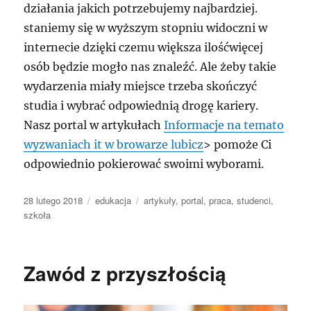
działania jakich potrzebujemy najbardziej.
staniemy się w wyższym stopniu widoczni w
internecie dzięki czemu większa ilośćwięcej
osób będzie mogło nas znaleźć. Ale żeby takie
wydarzenia miały miejsce trzeba skończyć
studia i wybrać odpowiednią drogę kariery.
Nasz portal w artykułach
Informacje na temato
wyzwaniach it w browarze lubicz
> pomoże Ci
odpowiednio pokierować swoimi wyborami.
Data
Kategorie
Tagi
28 lutego 2018
edukacja
artykuły
,
portal
,
praca
,
studenci
,
publikacji
szkoła
Zawód z przyszłością