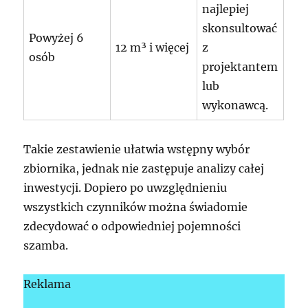
najlepiej
skonsultować
Powyżej 6
12 m³ i więcej
z
osób
projektantem
lub
wykonawcą.
Takie zestawienie ułatwia wstępny wybór
zbiornika, jednak nie zastępuje analizy całej
inwestycji. Dopiero po uwzględnieniu
wszystkich czynników można świadomie
zdecydować o odpowiedniej pojemności
szamba.
Reklama