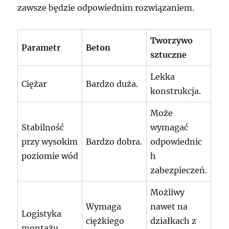
zawsze będzie odpowiednim rozwiązaniem.
Tworzywo
Parametr
Beton
sztuczne
Lekka
Ciężar
Bardzo duża.
konstrukcja.
Może
Stabilność
wymagać
przy wysokim
Bardzo dobra.
odpowiednic
poziomie wód
h
zabezpieczeń.
Możliwy
Wymaga
nawet na
Logistyka
ciężkiego
działkach z
montażu