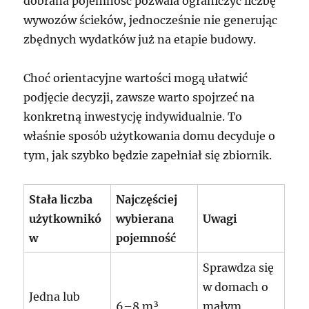
dobrana pojemność pozwala ograniczyć liczbę
wywozów ścieków, jednocześnie nie generując
zbędnych wydatków już na etapie budowy.
Choć orientacyjne wartości mogą ułatwić
podjęcie decyzji, zawsze warto spojrzeć na
konkretną inwestycję indywidualnie. To
właśnie sposób użytkowania domu decyduje o
tym, jak szybko będzie zapełniał się zbiornik.
Stała liczba
Najczęściej
użytkownikó
wybierana
Uwagi
w
pojemność
Sprawdza się
w domach o
Jedna lub
6–8 m³
małym