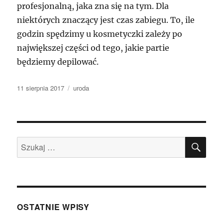
profesjonalną, jaka zna się na tym. Dla
niektórych znaczący jest czas zabiegu. To, ile
godzin spędzimy u kosmetyczki zależy po
największej części od tego, jakie partie
będziemy depilować.
Data
Kategorie
11 sierpnia 2017
uroda
publikacji
SZU
Szukaj:
OSTATNIE WPISY