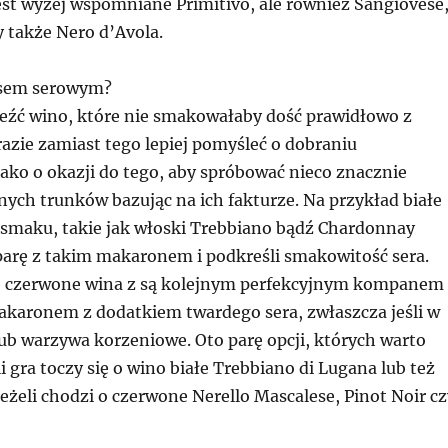
est wyżej wspomniane Primitivo, ale również Sangiovese
 także Nero d’Avola.
osem serowym?
leźć wino, które nie smakowałaby dość prawidłowo z
azie zamiast tego lepiej pomyśleć o dobraniu
ako o okazji do tego, aby spróbować nieco znacznie
ych trunków bazując na ich fakturze. Na przykład białe
maku, takie jak włoski Trebbiano bądź Chardonnay
parę z takim makaronem i podkreśli smakowitość sera.
e czerwone wina z są kolejnym perfekcyjnym kompanem
aronem z dodatkiem twardego sera, zwłaszcza jeśli w
lub warzywa korzeniowe. Oto parę opcji, których warto
i gra toczy się o wino białe Trebbiano di Lugana lub też
a jeżeli chodzi o czerwone Nerello Mascalese, Pinot Noir c