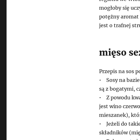
mogłoby się uczy
potężny aromat 
jest o trafnej st
mięso s
Przepis na sos
• Sosy na bazie
są z bogatymi, 
• Z powodu kwa
jest wino czerw
mieszanek), któr
• Jeżeli do tak
składników (mię