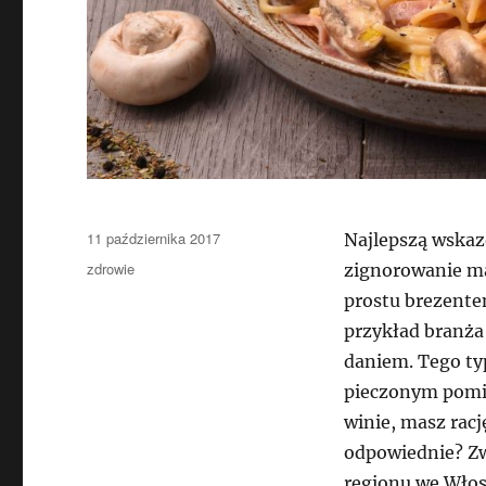
Data
11 października 2017
Najlepszą wskaz
publikacji
Kategorie
zdrowie
zignorowanie ma
prostu brezente
przykład branża
daniem. Tego ty
pieczonym pomi
winie, masz racj
odpowiednie? Zwy
regionu we Włosz