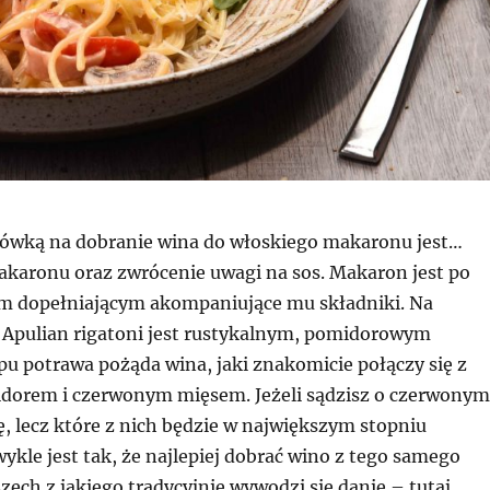
ówką na dobranie wina do włoskiego makaronu jest…
karonu oraz zwrócenie uwagi na sos. Makaron jest po
m dopełniającym akompaniujące mu składniki. Na
 Apulian rigatoni jest rustykalnym, pomidorowym
pu potrawa pożąda wina, jaki znakomicie połączy się z
dorem i czerwonym mięsem. Jeżeli sądzisz o czerwonym
ę, lecz które z nich będzie w największym stopniu
kle jest tak, że najlepiej dobrać wino z tego samego
ech z jakiego tradycyjnie wywodzi się danie – tutaj