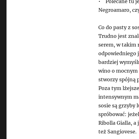
• Polecane tu j
Negroamaro, czy
Co do pasty z s
Trudno jest zna
serem, w takim r
odpowiedniego j
bardziej wymyśln
wino o mocnym s
stworzy spójną 
Poza tym lżejsz
intensywnym mak
sosie są grzyby 
spróbować: jeżel
Ribolla Gialla, 
też Sangiovese.