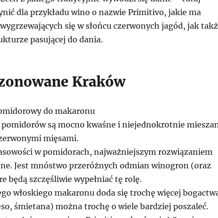
nić dla przykładu wino o nazwie Primitivo, jakie ma
wygrzewających się w słońcu czerwonych jagód, jak tak
rukturze pasującej do dania.
ezonowane Kraków
 pomidorowy do makaronu
 pomidorów są mocno kwaśne i niejednokrotnie miesza
czerwonymi mięsami.
sowości w pomidorach, najważniejszym rozwiązaniem
one. Jest mnóstwo przeróżnych odmian winogron (oraz
e będą szczęśliwie wypełniać tę rolę.
iego włoskiego makaronu doda się trochę więcej bogactw
so, śmietana) można trochę o wiele bardziej poszaleć.