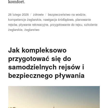
komfort.
Data
Kategorie
Tagi
26 lutego 2026
zdrowie
bezpieczeństwo na wodzie
,
publikacji
kompetencje żeglarskie
,
nawigacja śródlądowa
,
planowanie
rejsów
,
pływanie rekreacyjne
,
przygotowanie do rejsu
,
szkolenie
żeglarskie
,
żeglarstwo
Jak kompleksowo
przygotować się do
samodzielnych rejsów i
bezpiecznego pływania