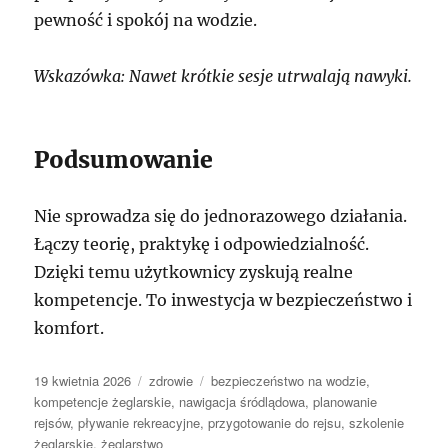
pewność i spokój na wodzie.
Wskazówka: Nawet krótkie sesje utrwalają nawyki.
Podsumowanie
Nie sprowadza się do jednorazowego działania.
Łączy teorię, praktykę i odpowiedzialność.
Dzięki temu użytkownicy zyskują realne
kompetencje. To inwestycja w bezpieczeństwo i
komfort.
Data
Kategorie
Tagi
19 kwietnia 2026
zdrowie
bezpieczeństwo na wodzie
,
publikacji
kompetencje żeglarskie
,
nawigacja śródlądowa
,
planowanie
rejsów
,
pływanie rekreacyjne
,
przygotowanie do rejsu
,
szkolenie
żeglarskie
,
żeglarstwo