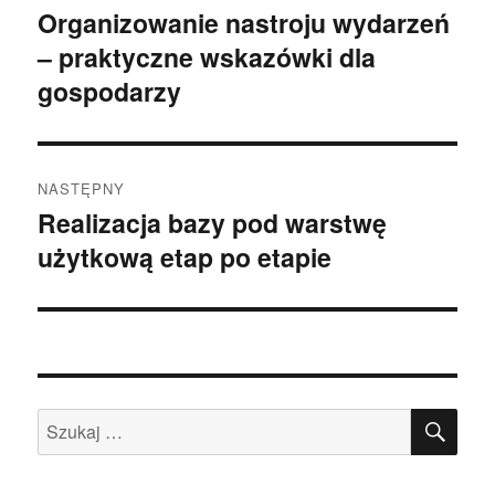
wpisu
Organizowanie nastroju wydarzeń
Poprzedni
– praktyczne wskazówki dla
wpis:
gospodarzy
NASTĘPNY
Realizacja bazy pod warstwę
Następny
użytkową etap po etapie
wpis:
SZU
Szukaj: