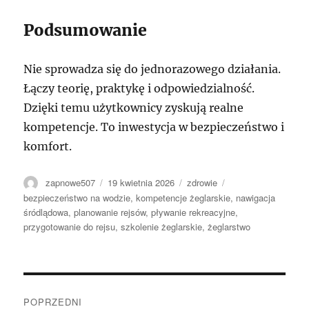
Podsumowanie
Nie sprowadza się do jednorazowego działania.
Łączy teorię, praktykę i odpowiedzialność.
Dzięki temu użytkownicy zyskują realne
kompetencje. To inwestycja w bezpieczeństwo i
komfort.
Autor
Data
Kategorie
Tagi
zapnowe507
19 kwietnia 2026
zdrowie
publikacji
bezpieczeństwo na wodzie
,
kompetencje żeglarskie
,
nawigacja
śródlądowa
,
planowanie rejsów
,
pływanie rekreacyjne
,
przygotowanie do rejsu
,
szkolenie żeglarskie
,
żeglarstwo
Nawigacja
POPRZEDNI