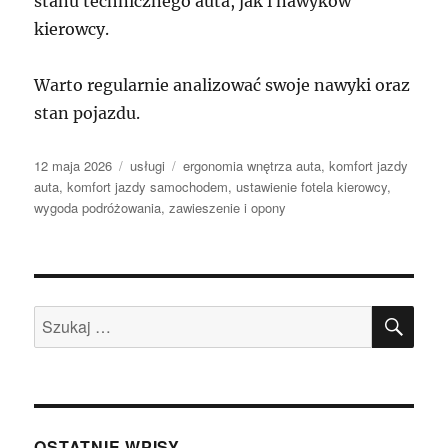
stanu technicznego auta, jak i nawyków
kierowcy.
Warto regularnie analizować swoje nawyki oraz
stan pojazdu.
Data
Kategorie
Tagi
12 maja 2026
usługi
ergonomia wnętrza auta
,
komfort jazdy
publikacji
auta
,
komfort jazdy samochodem
,
ustawienie fotela kierowcy
,
wygoda podróżowania
,
zawieszenie i opony
SZU
Szukaj:
OSTATNIE WPISY