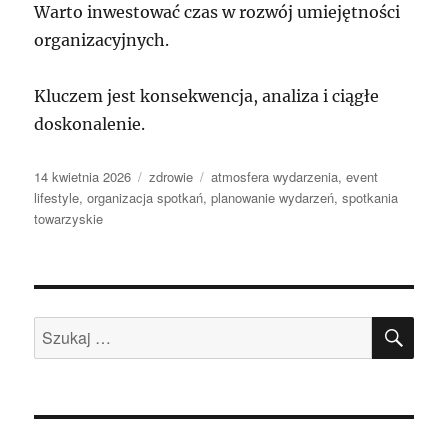
Warto inwestować czas w rozwój umiejętności
organizacyjnych.
Kluczem jest konsekwencja, analiza i ciągłe
doskonalenie.
Data
Kategorie
Tagi
14 kwietnia 2026
zdrowie
atmosfera wydarzenia
,
event
publikacji
lifestyle
,
organizacja spotkań
,
planowanie wydarzeń
,
spotkania
towarzyskie
SZU
Szukaj: