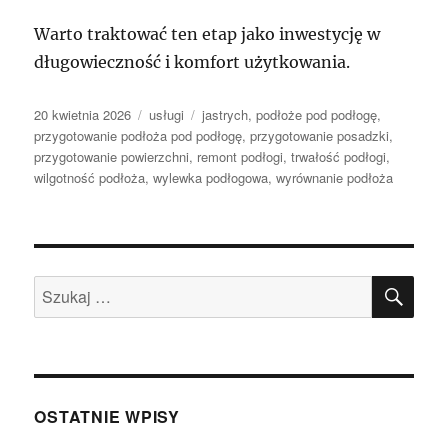
Warto traktować ten etap jako inwestycję w
długowieczność i komfort użytkowania.
Data
Kategorie
Tagi
20 kwietnia 2026
usługi
jastrych
,
podłoże pod podłogę
,
publikacji
przygotowanie podłoża pod podłogę
,
przygotowanie posadzki
,
przygotowanie powierzchni
,
remont podłogi
,
trwałość podłogi
,
wilgotność podłoża
,
wylewka podłogowa
,
wyrównanie podłoża
SZU
Szukaj:
OSTATNIE WPISY