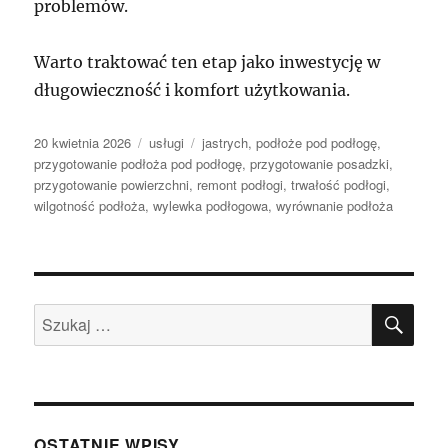
problemów.
Warto traktować ten etap jako inwestycję w
długowieczność i komfort użytkowania.
Data
Kategorie
Tagi
20 kwietnia 2026
usługi
jastrych
,
podłoże pod podłogę
,
publikacji
przygotowanie podłoża pod podłogę
,
przygotowanie posadzki
,
przygotowanie powierzchni
,
remont podłogi
,
trwałość podłogi
,
wilgotność podłoża
,
wylewka podłogowa
,
wyrównanie podłoża
SZU
Szukaj:
OSTATNIE WPISY